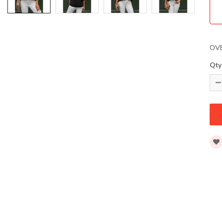
OV
Qty