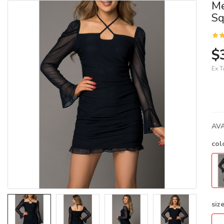
Me
Sq
$
Ex T
AVA
col
siz