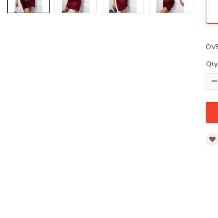
OV
Qty