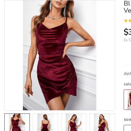
Bl
Ve
$
Ex T
AVA
col
siz