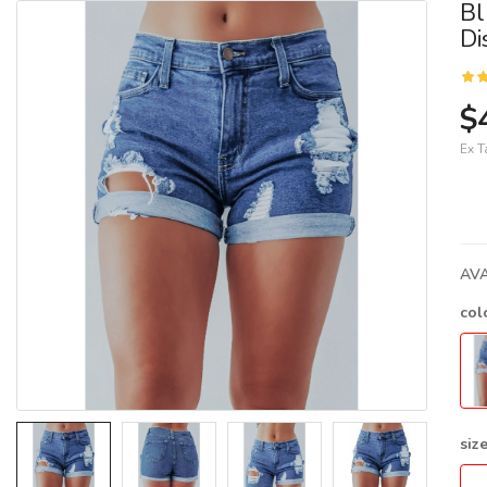
Bl
Di
$
Ex T
AVA
col
siz