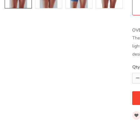
OV
The
lig
desi
Qty