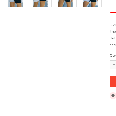
OV
The
Hot
pock
Qty