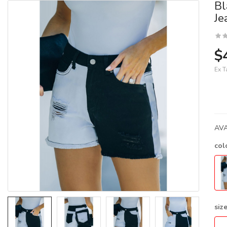
Bl
Je
$
Ex T
AVA
col
siz