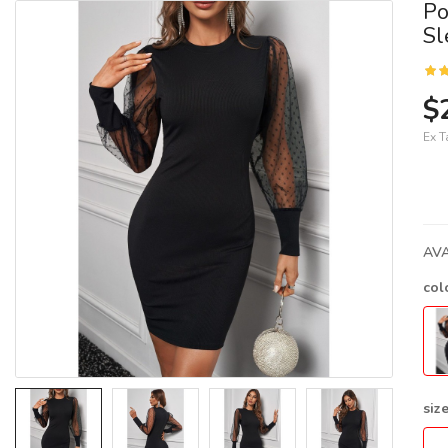
Po
Sl
$
Ex T
AVA
col
siz