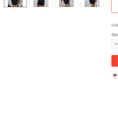
OV
Qty