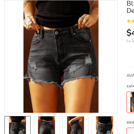
Bl
De
$
Ex T
AVA
col
siz