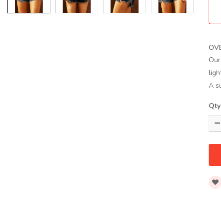
OV
Our
lig
A su
Qty